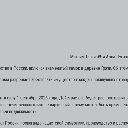
Максим Галкин
❶
и Алла Пугаче
тва в России, включая знаменитый замок в деревне Грязи. Об это
орый разрешает арестовать имущество граждан, покинувших стран
ит в силу 1 сентября 2026 года. Действие его будет распространя
з перечисленных в законе нарушений, к нему может быть применена
своей недвижимости.
л России, пропаганда нацистской символики, производство и расп