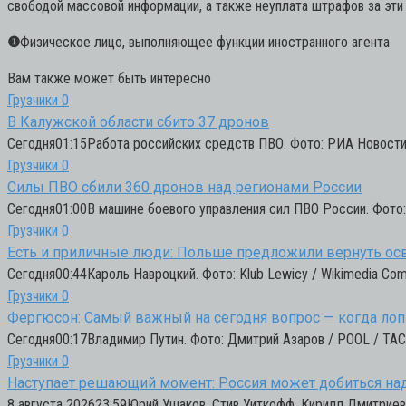
свободой массовой информации, а также неуплата штрафов за эти 
❶
Физическое лицо, выполняющее функции иностранного агента
Вам также может быть интересно
Грузчики
0
В Калужской области сбито 37 дронов
Сегодня01:15Работа российских средств ПВО. Фото: РИА Новост
Грузчики
0
Силы ПВО сбили 360 дронов над регионами России
Сегодня01:00В машине боевого управления сил ПВО России. Фото:
Грузчики
0
Есть и приличные люди: Польше предложили вернуть о
Сегодня00:44Кароль Навроцкий. Фото: Klub Lewicy / Wikimedia Co
Грузчики
0
Фергюсон: Самый важный на сегодня вопрос — когда лоп
Сегодня00:17Владимир Путин. Фото: Дмитрий Азаров / POOL / ТАС
Грузчики
0
Наступает решающий момент: Россия может добиться на
8 августа 202623:59Юрий Ушаков, Стив Уиткофф, Кирилл Дмитриев