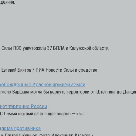
деяния.
и Силы ПВО уничтожили 37 БПЛА в Калужской области,
 Евгений Биятов / РИА Новости Силы и средства
свобожденные Красной армией земли
mmons Варшава могла бы вернуть территории от Штеттина до Данциг
нет терпение России
С Самый важный на сегодня вопрос — как
длома противника
 и Джаред Кушнер. Фото: Александр Казаков /