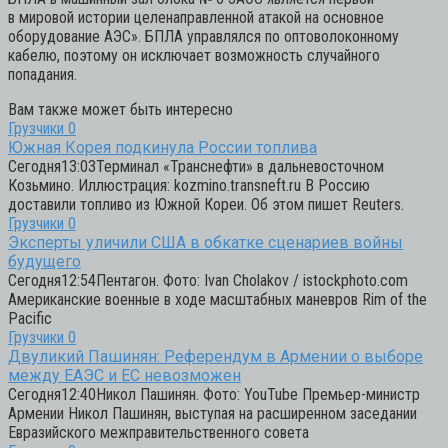
в мировой истории целенаправленной атакой на основное
оборудование АЭС». БПЛА управлялся по оптоволоконному
кабелю, поэтому он исключает возможность случайного
попадания.
Вам также может быть интересно
Грузчики
0
Южная Корея подкинула России топлива
Сегодня13:03Терминал «Транснефти» в дальневосточном
Козьмино. Иллюстрация: kozmino.transneft.ru В Россию
доставили топливо из Южной Кореи. Об этом пишет Reuters.
Грузчики
0
Эксперты уличили США в обкатке сценариев войны
будущего
Сегодня12:54Пентагон. Фото: Ivan Cholakov / istockphoto.com
Американские военные в ходе масштабных маневров Rim of the
Pacific
Грузчики
0
Двуликий Пашинян: Референдум в Армении о выборе
между ЕАЭС и ЕС невозможен
Сегодня12:40Никол Пашинян. Фото: YouTube Премьер-министр
Армении Никол Пашинян, выступая на расширенном заседании
Евразийского межправительственного совета