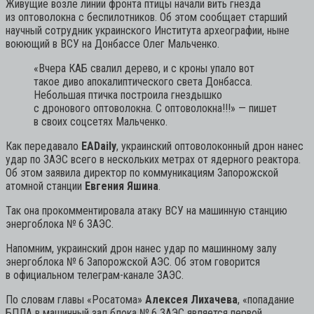
Живущие возле линии фронта птицы начали вить гнезда
из оптоволокна с беспилотников. Об этом сообщает старший
научный сотрудник украинского Института археографии, ныне
воюющий в ВСУ на Донбассе Олег Мальченко.
«Вчера КАБ свалил дерево, и с кроны упало вот
такое диво апокалиптического света Донбасса.
Небольшая птичка построила гнездышко
с дронового оптоволокна. С оптоволокна!!!»
— пишет
в своих соцсетях Мальченко.
Как передавало
EADaily
, украинский оптоволоконный дрон нанес
удар по ЗАЭС всего в нескольких метрах от ядерного реактора.
Об этом заявила директор по коммуникациям Запорожской
атомной станции
Евгения Яшина
.
Так она прокомментировала атаку ВСУ на машинную станцию
энергоблока № 6 ЗАЭС.
Напомним, украинский дрон нанес удар по машинному залу
энергоблока № 6 Запорожской АЭС. Об этом говорится
в официальном телеграм-канале ЗАЭС.
По словам главы «Росатома»
Алексея Лихачева
, «попадание
БПЛА в машинный зал блока № 6 ЗАЭС является первой