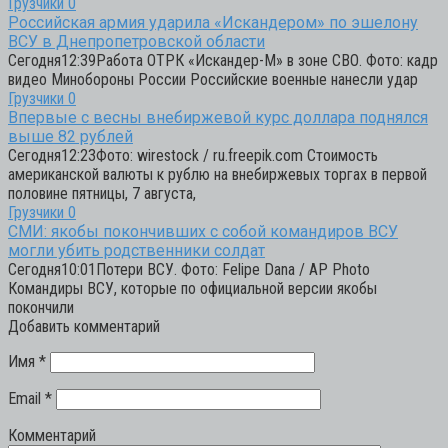
Грузчики
0
Российская армия ударила «Искандером» по эшелону
ВСУ в Днепропетровской области
Сегодня12:39Работа ОТРК «Искандер-М» в зоне СВО. Фото: кадр
видео Минобороны России Российские военные нанесли удар
Грузчики
0
Впервые с весны внебиржевой курс доллара поднялся
выше 82 рублей
Сегодня12:23Фото: wirestock / ru.freepik.com Стоимость
американской валюты к рублю на внебиржевых торгах в первой
половине пятницы, 7 августа,
Грузчики
0
СМИ: якобы покончивших с собой командиров ВСУ
могли убить родственники солдат
Сегодня10:01Потери ВСУ. Фото: Felipe Dana / AP Photo
Командиры ВСУ, которые по официальной версии якобы
покончили
Добавить комментарий
Имя
*
Email
*
Комментарий