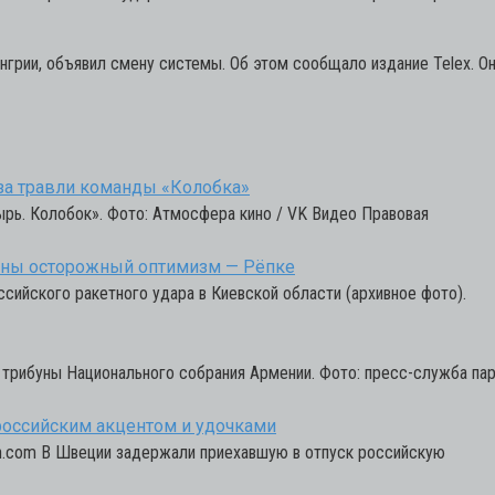
нгрии, объявил смену системы. Об этом сообщало издание Telex. Он
-за травли команды «Колобка»
рь. Колобок». Фото: Атмосфера кино / VK Видео Правовая
аины осторожный оптимизм — Рёпке
сийского ракетного удара в Киевской области (архивное фото).
 трибуны Национального собрания Армении. Фото: пресс-служба па
 российским акцентом и удочками
ash.com В Швеции задержали приехавшую в отпуск российскую