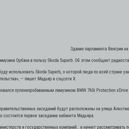
Здание парламента Венгрии на 
имузина Орбана в пользу Skoda Superb. Об этом сообщает радиост
уду использовать Skoda Superb, о которой люди по всей стране узн
тельства»,
— пишет Мадьяр в соцсети Х.
овался пуленепробиваемым лимузином BMW 760i Protection xDrive 
правительственных заседаний будут расположены на улице Алкотма
ро состоится первое заседание кабинета Мадьяра.
нистерств и государственных компаний… и начнет рассматривать по