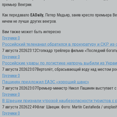
премьер Венгрии.
Как передавало
EADaily
, Петер Мадьяр, заняв кресло премьера Ве
ничем не лучше других венгров.
Вам также может быть интересно
Грузчики
0
Российский телеканал обратился в прокуратуру и СКР из
7 августа 202623:12Стопкадр трейлера фильма «Последний богаты
Грузчики
0
Российские удары по логистике напрочь выбили из Укр
7 августа 202623:07Вертолёт, сбрасывающий воду над местом рос
Грузчики
0
Пашинян предложил ЕАЭС «хороший шанс»
7 августа 202623:07Премьер-министр Никол Пашинян выступает с
Грузчики
0
В Швеции признали угрозой нацбезопасности туристов с
7 августа 202622:49Флаг Швеции. Фото: Martín Castañeda / unspl
Грузчики
0