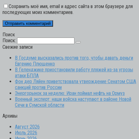
Сохранить моё имя, email и адрес сайта в этом браузере для
последующих моих комментариев.
Поиск
Поиск:
Свежие записи
В Госдуме высказались против того, чтобы давать деньги
Евгению Плющенко
В Геленджике приостановили работу пляжей из-за угрозы
атаки БПЛА
Фон дер Ляйен приветствовала утверждение Сенатом США
санкций против России
Энергорынок за неделю: Иран поймал нефть на Ормуз
Военный эксперт: наши войска наступают в районе Новой
Сечи в Сумской области
Архивы
Август 2026
Июль 2026
Июнь 2026