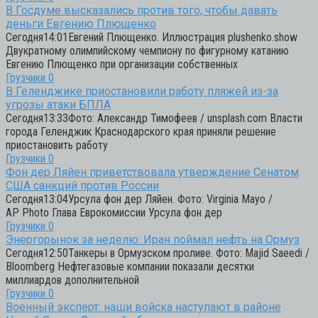
В Госдуме высказались против того, чтобы давать
деньги Евгению Плющенко
Сегодня14:01Евгений Плющенко. Иллюстрация plushenko.show
Двукратному олимпийскому чемпиону по фигурному катанию
Евгению Плющенко при организации собственных
Грузчики
0
В Геленджике приостановили работу пляжей из-за
угрозы атаки БПЛА
Сегодня13:33Фото: Александр Тимофеев / unsplash.com Власти
города Геленджик Краснодарского края приняли решение
приостановить работу
Грузчики
0
Фон дер Ляйен приветствовала утверждение Сенатом
США санкций против России
Сегодня13:04Урсула фон дер Ляйен. Фото: Virginia Mayo /
AP Photo Глава Еврокомиссии Урсула фон дер
Грузчики
0
Энергорынок за неделю: Иран поймал нефть на Ормуз
Сегодня12:50Танкеры в Ормузском проливе. Фото: Majid Saeedi /
Bloomberg Нефтегазовые компании показали десятки
миллиардов дополнительной
Грузчики
0
Военный эксперт: наши войска наступают в районе