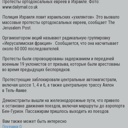
Протесты ортодоксальных евреев в Израиле. Фото:
www.dailymail.co.uk
Полиция Израиля ловит израильских «ухилянтов». Это вызвало
массовые протесты ортодоксальных евреев, сообщает The
Jerusalem Post.
Организатором акций называют радикальную группировку
«Иерусалимская фракция» . Сообщается, что она насчитывает
около 60 000 последователей.
Протесты были спровоцированы задержанием и передачей
военным 19 уклонистов от призыва, которые были арестованы
во время предыдущих беспорядков.
Протестующие заблокировали центральные автомагистрали,
включая шоссе 1, 4 и 6, а также центральную трассу Аялон
в Тель-Авиве.
Демонстранты вышли на железнодорожные пути, что привело
к остановке движения поездов, включая маршруты до аэропорта
Бен-Гурион. Пассажирам пришлось выходить из поездов.
Вам также может быть интересно
Грузчики
0