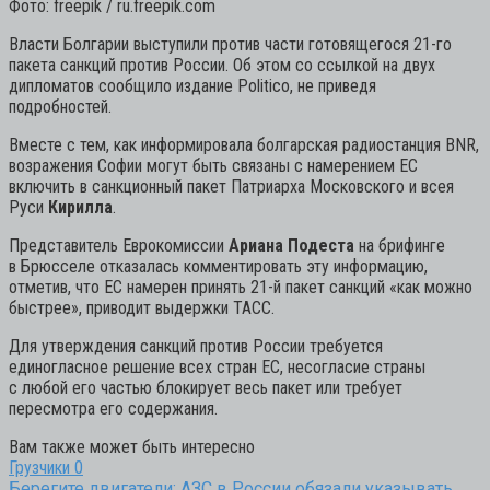
Фото: freepik / ru.freepik.com
Власти Болгарии выступили против части готовящегося 21-го
пакета санкций против России. Об этом со ссылкой на двух
дипломатов сообщило издание Politico, не приведя
подробностей.
Вместе с тем, как информировала болгарская радиостанция BNR,
возражения Софии могут быть связаны с намерением ЕС
включить в санкционный пакет Патриарха Московского и всея
Руси
Кирилла
.
Представитель Еврокомиссии
Ариана Подеста
на брифинге
в Брюсселе отказалась комментировать эту информацию,
отметив, что ЕС намерен принять 21-й пакет санкций «как можно
быстрее», приводит выдержки ТАСС.
Для утверждения санкций против России требуется
единогласное решение всех стран ЕС, несогласие страны
с любой его частью блокирует весь пакет или требует
пересмотра его содержания.
Вам также может быть интересно
Грузчики
0
Берегите двигатели: АЗС в России обязали указывать