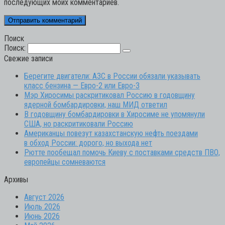
последующих моих комментариев.
Поиск
Поиск:
Свежие записи
Берегите двигатели: АЗС в России обязали указывать
класс бензина — Евро-2 или Евро-3
Мэр Хиросимы раскритиковал Россию в годовщину
ядерной бомбардировки, наш МИД ответил
В годовщину бомбардировки в Хиросиме не упомянули
США, но раскритиковали Россию
Американцы повезут казахстанскую нефть поездами
в обход России: дорого, но выхода нет
Рютте пообещал помочь Киеву с поставками средств ПВО,
европейцы сомневаются
Архивы
Август 2026
Июль 2026
Июнь 2026