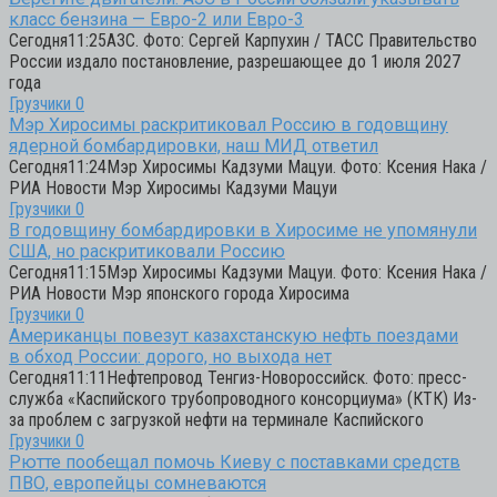
класс бензина — Евро-2 или Евро-3
Сегодня11:25АЗС. Фото: Сергей Карпухин / ТАСС Правительство
России издало постановление, разрешающее до 1 июля 2027
года
Грузчики
0
Мэр Хиросимы раскритиковал Россию в годовщину
ядерной бомбардировки, наш МИД ответил
Сегодня11:24Мэр Хиросимы Кадзуми Мацуи. Фото: Ксения Нака /
РИА Новости Мэр Хиросимы Кадзуми Мацуи
Грузчики
0
В годовщину бомбардировки в Хиросиме не упомянули
США, но раскритиковали Россию
Сегодня11:15Мэр Хиросимы Кадзуми Мацуи. Фото: Ксения Нака /
РИА Новости Мэр японского города Хиросима
Грузчики
0
Американцы повезут казахстанскую нефть поездами
в обход России: дорого, но выхода нет
Сегодня11:11Нефтепровод Тенгиз-Новороссийск. Фото: пресс-
служба «Каспийского трубопроводного консорциума» (КТК) Из-
за проблем с загрузкой нефти на терминале Каспийского
Грузчики
0
Рютте пообещал помочь Киеву с поставками средств
ПВО, европейцы сомневаются