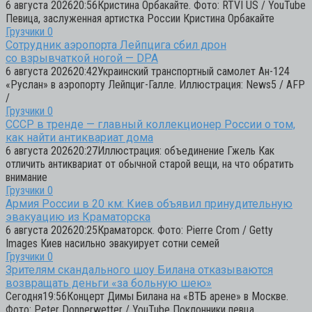
6 августа 202620:56Кристина Орбакайте. Фото: RTVI US / YouTube
Певица, заслуженная артистка России Кристина Орбакайте
Грузчики
0
Сотрудник аэропорта Лейпцига сбил дрон
со взрывчаткой ногой — DPA
6 августа 202620:42Украинский транспортный самолет Ан-124
«Руслан» в аэропорту Лейпциг-Галле. Иллюстрация: News5 / AFP
/
Грузчики
0
СССР в тренде — главный коллекционер России о том,
как найти антиквариат дома
6 августа 202620:27Иллюстрация: объединение Гжель Как
отличить антиквариат от обычной старой вещи, на что обратить
внимание
Грузчики
0
Армия России в 20 км: Киев объявил принудительную
эвакуацию из Краматорска
6 августа 202620:25Краматорск. Фото: Pierre Crom / Getty
Images Киев насильно эвакуирует сотни семей
Грузчики
0
Зрителям скандального шоу Билана отказываются
возвращать деньги «за больную шею»
Сегодня19:56Концерт Димы Билана на «ВТБ арене» в Москве.
Фото: Peter Donnerwetter / YouTube Поклонники певца,