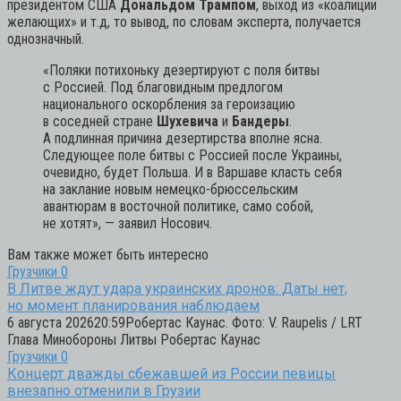
президентом США
Дональдом Трампом
, выход из «коалиции
желающих» и т.д, то вывод, по словам эксперта, получается
однозначный.
«Поляки потихоньку дезертируют с поля битвы
с Россией. Под благовидным предлогом
национального оскорбления за героизацию
в соседней стране
Шухевича
и
Бандеры
.
А подлинная причина дезертирства вполне ясна.
Следующее поле битвы с Россией после Украины,
очевидно, будет Польша. И в Варшаве класть себя
на заклание новым немецко-брюссельским
авантюрам в восточной политике, само собой,
не хотят»,
— заявил Носович.
Вам также может быть интересно
Грузчики
0
В Литве ждут удара украинских дронов: Даты нет,
но момент планирования наблюдаем
6 августа 202620:59Робертас Каунас. Фото: V. Raupelis / LRT
Глава Минобороны Литвы Робертас Каунас
Грузчики
0
Концерт дважды сбежавшей из России певицы
внезапно отменили в Грузии