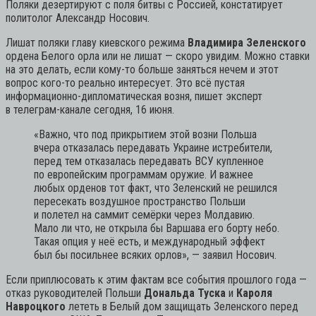
Поляки дезертируют с поля битвы с Россией, констатирует
политолог Александр Носович.
Лишат поляки главу киевского режима
Владимира Зеленского
ордена Белого орла или не лишат — скоро увидим. Можно ставки
на это делать, если кому-то больше заняться нечем и этот
вопрос кого-то реально интересует. Это всё пустая
информационно-дипломатическая возня, пишет эксперт
в телеграм-канале сегодня, 16 июня.
«Важно, что под прикрытием этой возни Польша
вчера отказалась передавать Украине истребители,
перед тем отказалась передавать ВСУ купленное
по европейским программам оружие. И важнее
любых орденов тот факт, что Зеленский не решился
пересекать воздушное пространство Польши
и полетел на саммит семёрки через Молдавию.
Мало ли что, не открыла бы Варшава его борту небо.
Такая опция у неё есть, и международный эффект
был бы посильнее всяких орлов»,
— заявил Носович.
Если приплюсовать к этим фактам все события прошлого года —
отказ руководителей Польши
Дональда Туска
и
Кароля
Навроцкого
лететь в Белый дом защищать Зеленского перед