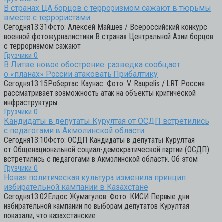
В странах ЦА борцов с терроризмом сажают в тюрьмы
вместе с террористами
Сегодня13:31Фото: Алексей Майшев / Всероссийский конкурс
военной фотожурналистики В странах Центральной Азии борцов
с терроризмом сажают
Грузчики
0
В Литве новое обострение: разведка сообщает
о «планах» России атаковать Прибалтику
Сегодня13:15Робертас Каунас. Фото: V. Raupelis / LRT Россия
рассматривает возможность атак на объекты критической
инфраструктуры
Грузчики
0
Кандидаты в депутаты Курултая от ОСДП встретились
с педагогами в Акмолинской области
Сегодня13:10Фото: ОСДП Кандидаты в депутаты Курултая
от Общенациональной социал-демократической партии (ОСДП)
встретились с педагогами в Акмолинской области. Об этом
Грузчики
0
Новая политическая культура изменила принцип
избирательной кампании в Казахстане
Сегодня13:02Елдос Жумагулов. Фото: КИСИ Первые дни
избирательной кампании по выборам депутатов Курултая
показали, что казахстанские