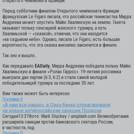
Открытого чемпионата Франции.
Перед субботним финалом Открытого чемпионата Франции
французская Le Figaro писала, что российская теннисистка Мирра
Андреева может опустить Майю Хвалинскую на землю. Газета
называет польку сенсацией женского турнира, а путь
Хвалиньской — «сказкой», отмечая, что она находится
«на седьмом небе». Однако, писала Le Figaro, есть большая
вероятность, что эта сказка внезапно закончится в финале.
Так оно и вышло…
Как передавало
EADaily
, Мирра Андреева победила польку Майю
Хвалиньскую в финале «Ролан Гаррос». 19-летняя россиянка
выиграла две партии (6:3, 6:2) и стала самой молодой
победительницей турнира за последние 30 лет.
Вам также может быть интересно
Грузчики
0
«А нам все равно»: в Озон банке отреагировали
на новые антироссийские санкции Лондона
Сегодня13:37Фото: Mark Stuckey / unsplash.com Великобритания
расширила санкции против банковского сектора России,
в частности, под
Грузчики
0