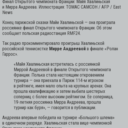
Финал Открытого чемпионата Франции: Майя Хвалиньская
и Мирра Андреева. Иллюстрация: ТОМАС САМСОН / AFP / East
News
Конец парижской сказки Майи Хвалиньской — она проиграла
россиянке финал Открытого чемпионата Франции. Об этом
сообщает польская радиостанция RMF24.
Так радио прокомментировало проигрыш Хвалиньской
российской теннисистке
Мирре Андреевой
в финале «Ролан
Гаррос».
«Майя Хвалиньская встретилась с россиянкой
Миррой Андреевой в финале Открытого чемпионата
Франции. Полька стала настоящим откровением
турнира — она приехала в Париж 114-м игроком
в рейтинге, имея мало опыта на крупных аренах. Она
прошла квалификацию и затем выбила шестерых
соперниц с более высоким рейтингом. Ее соперница,
19-летняя россиянка Мирра Андреева, прошла
турнир как буря»,
— говорится в публикации.
Андреева впервые победила на турнире «Большого шлема»
в одиночном разряде. Хвалиньская стала вице-чемпионкой