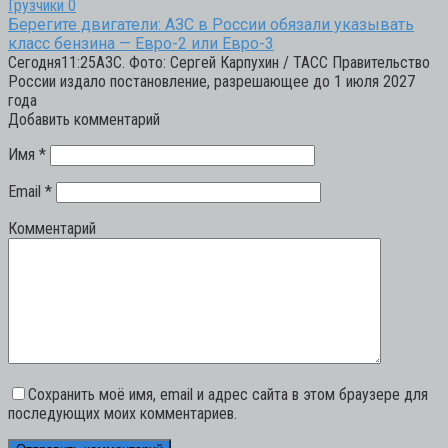
Грузчики
0
Берегите двигатели: АЗС в России обязали указывать
класс бензина — Евро-2 или Евро-3
Сегодня11:25АЗС. Фото: Сергей Карпухин / ТАСС Правительство
России издало постановление, разрешающее до 1 июля 2027
года
Добавить комментарий
Имя
*
Email
*
Комментарий
Сохранить моё имя, email и адрес сайта в этом браузере для
последующих моих комментариев.