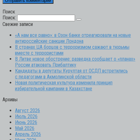
Поиск
Поиск:
Свежие записи
«А нам все равно»: в Озон банке отреагировали на новые
антироссийские санкции Лондона
В странах ЦА борцов с терроризмом сажают в тюрьмы
вместе с террористами
В Литве новое обострение: разведка сообщает о «планах»
России атаковать Прибалтику
Кандидаты в депутаты Курултая от ОСДП встретились
с педагогами в Акмолинской области
Новая политическая культура изменила принцип
избирательной кампании в Казахстане
Архивы
Август 2026
Июль 2026
Июнь 2026
Май 2026
Апрель 2026