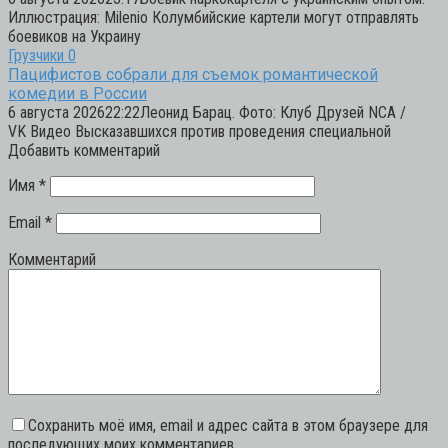
Иллюстрация: Milenio Колумбийские картели могут отправлять
боевиков на Украину
Грузчики
0
Пацифистов собрали для съемок романтической
комедии в России
6 августа 202622:22Леонид Барац. Фото: Клуб Друзей NCA /
VK Видео Высказавшихся против проведения специальной
Добавить комментарий
Имя
*
Email
*
Комментарий
Сохранить моё имя, email и адрес сайта в этом браузере для
последующих моих комментариев.