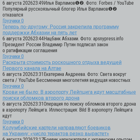
6 августа 202623:49Илья Варламов❶❷. Фото: Forbes / YouTube
Популярный русскоязычный блогер Илья Варламов❶❷
отказался
Грузчики
0
Теперь по-другому: Россия закрепила программу
поддержки Абхазии на пять лет
6 августа 202623:44Нацбанк Абхазии. Фото: apsnypress.info
Президент России Владимир Путин подписал закон
о ратификации соглашения
Грузчики
0
Раскрыта стоимость роскошного отдыха ведущей
Первого канала на Алтае
6 августа 202623:31Екатерина Андреева. Фото: Света вокруг
света / YouTube Бессменная многолетняя ведущая новостных
Грузчики
0
Крови не было: В аэропорту Лейпцига идут масштабные
поиски обломков второго дрона
6 августа 202623:31Операция по поиску обломков второго дрона
в аэропорту Лейпцига. Иллюстрация: Bild В аэропорту Лейпцига
идут
Грузчики
0
Колумбийские картели направляют боевиков
на Украину: «число терактов резко вырастет»
6 августа 202623:17Боевик наркокартеля с украинским опытом.