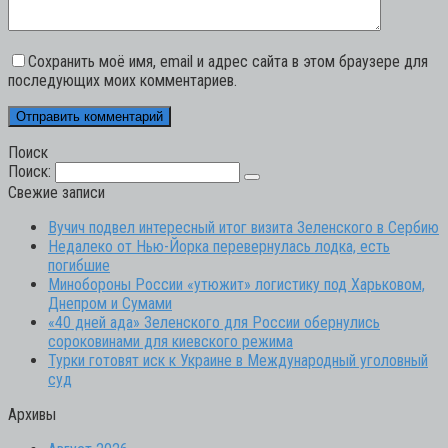
Сохранить моё имя, email и адрес сайта в этом браузере для
последующих моих комментариев.
Поиск
Поиск:
Свежие записи
Вучич подвел интересный итог визита Зеленского в Сербию
Недалеко от Нью-Йорка перевернулась лодка, есть
погибшие
Минобороны России «утюжит» логистику под Харьковом,
Днепром и Сумами
«40 дней ада» Зеленского для России обернулись
сороковинами для киевского режима
Турки готовят иск к Украине в Международный уголовный
суд
Архивы