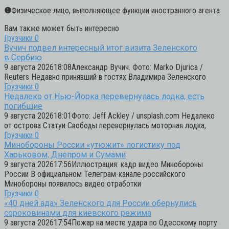
❶
Физическое лицо, выполняющее функции иностранного агента
Вам также может быть интересно
Грузчики
0
Вучич подвел интересный итог визита Зеленского
в Сербию
9 августа 202618:08Александр Вучич. Фото: Marko Djurica /
Reuters Недавно принявший в гостях Владимира Зеленского
Грузчики
0
Недалеко от Нью-Йорка перевернулась лодка, есть
погибшие
9 августа 202618:01Фото: Jeff Ackley / unsplash.com Недалеко
от острова Статуи Свободы перевернулась моторная лодка,
Грузчики
0
Минобороны России «утюжит» логистику под
Харьковом, Днепром и Сумами
9 августа 202617:56Иллюстрация: кадр видео Минобороны
России В официальном Телеграм-канале российского
Минобороны появилось видео отработки
Грузчики
0
«40 дней ада» Зеленского для России обернулись
сороковинами для киевского режима
9 августа 202617:54Пожар на месте удара по Одесскому порту