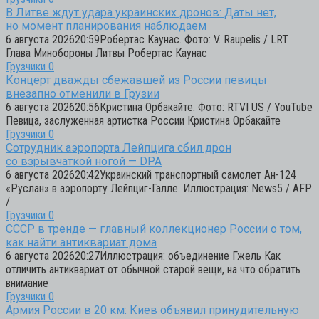
В Литве ждут удара украинских дронов: Даты нет,
но момент планирования наблюдаем
6 августа 202620:59Робертас Каунас. Фото: V. Raupelis / LRT
Глава Минобороны Литвы Робертас Каунас
Грузчики
0
Концерт дважды сбежавшей из России певицы
внезапно отменили в Грузии
6 августа 202620:56Кристина Орбакайте. Фото: RTVI US / YouTube
Певица, заслуженная артистка России Кристина Орбакайте
Грузчики
0
Сотрудник аэропорта Лейпцига сбил дрон
со взрывчаткой ногой — DPA
6 августа 202620:42Украинский транспортный самолет Ан-124
«Руслан» в аэропорту Лейпциг-Галле. Иллюстрация: News5 / AFP
/
Грузчики
0
СССР в тренде — главный коллекционер России о том,
как найти антиквариат дома
6 августа 202620:27Иллюстрация: объединение Гжель Как
отличить антиквариат от обычной старой вещи, на что обратить
внимание
Грузчики
0
Армия России в 20 км: Киев объявил принудительную