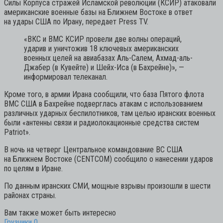
Силы Корпуса стражей Исламской революции (КСИР) атаковали
американские военные базы на Ближнем Востоке в ответ
на удары США по Ирану, передает Press TV.
«ВКС и ВМС КСИР провели две волны операций,
ударив и уничтожив 18 ключевых американских
военных целей на авиабазах Аль-Салем, Ахмад-аль-
Джабер (в Кувейте) и Шейх-Иса (в Бахрейне)»,
—
информировал телеканал.
Кроме того, в армии Ирана сообщили, что база Пятого флота
ВМС США в Бахрейне подверглась атакам с использованием
различных ударных беспилотников, там целью иранских военных
были «антенны связи и радиолокационные средства систем
Patriot».
В ночь на четверг Центральное командование ВС США
на Ближнем Востоке (CENTCOM) сообщило о нанесении ударов
по целям в Иране.
По данным иранских СМИ, мощные взрывы произошли в шести
районах страны.
Вам также может быть интересно
Грузчики
0