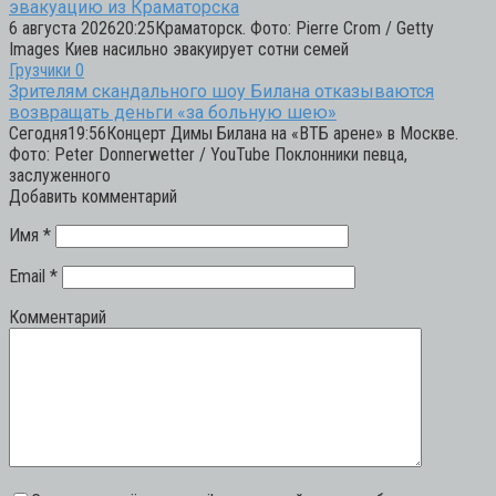
эвакуацию из Краматорска
6 августа 202620:25Краматорск. Фото: Pierre Crom / Getty
Images Киев насильно эвакуирует сотни семей
Грузчики
0
Зрителям скандального шоу Билана отказываются
возвращать деньги «за больную шею»
Сегодня19:56Концерт Димы Билана на «ВТБ арене» в Москве.
Фото: Peter Donnerwetter / YouTube Поклонники певца,
заслуженного
Добавить комментарий
Имя
*
Email
*
Комментарий