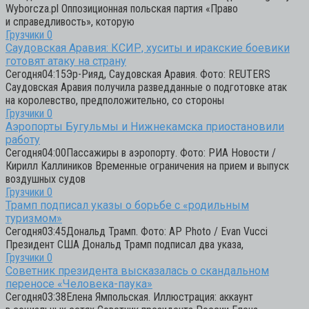
Wyborcza.pl Оппозиционная польская партия «Право
и справедливость», которую
Грузчики
0
Саудовская Аравия: КСИР, хуситы и иракские боевики
готовят атаку на страну
Сегодня04:15Эр-Рияд, Саудовская Аравия. Фото: REUTERS
Саудовская Аравия получила разведданные о подготовке атак
на королевство, предположительно, со стороны
Грузчики
0
Аэропорты Бугульмы и Нижнекамска приостановили
работу
Сегодня04:00Пассажиры в аэропорту. Фото: РИА Новости /
Кирилл Каллиников Временные ограничения на прием и выпуск
воздушных судов
Грузчики
0
Трамп подписал указы о борьбе с «родильным
туризмом»
Сегодня03:45Дональд Трамп. Фото: AP Photo / Evan Vucci
Президент США Дональд Трамп подписал два указа,
Грузчики
0
Советник президента высказалась о скандальном
переносе «Человека-паука»
Сегодня03:38Елена Ямпольская. Иллюстрация: аккаунт