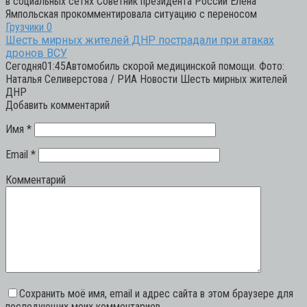
в социальных сетях Советник президента России Елена
Ямпольская прокомментировала ситуацию с переносом
Грузчики
0
Шесть мирных жителей ДНР пострадали при атаках
дронов ВСУ
Сегодня01:45Автомобиль скорой медицинской помощи. Фото:
Наталья Селиверстова / РИА Новости Шесть мирных жителей
ДНР
Добавить комментарий
Имя
*
Email
*
Комментарий
Сохранить моё имя, email и адрес сайта в этом браузере для
последующих моих комментариев.