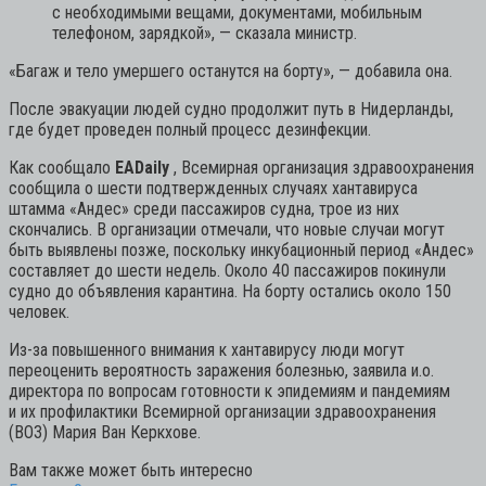
с необходимыми вещами, документами, мобильным
телефоном, зарядкой»,
— сказала министр.
«Багаж и тело умершего останутся на борту», — добавила она.
После эвакуации людей судно продолжит путь в Нидерланды,
где будет проведен полный процесс дезинфекции.
Как сообщало
EADaily
, Всемирная организация здравоохранения
сообщила о шести подтвержденных случаях хантавируса
штамма «Андес» среди пассажиров судна, трое из них
скончались. В организации отмечали, что новые случаи могут
быть выявлены позже, поскольку инкубационный период «Андес»
составляет до шести недель. Около 40 пассажиров покинули
судно до объявления карантина. На борту остались около 150
человек.
Из-за повышенного внимания к хантавирусу люди могут
переоценить вероятность заражения болезнью, заявила и.о.
директора по вопросам готовности к эпидемиям и пандемиям
и их профилактики Всемирной организации здравоохранения
(ВОЗ) Мария Ван Керкхове.
Вам также может быть интересно