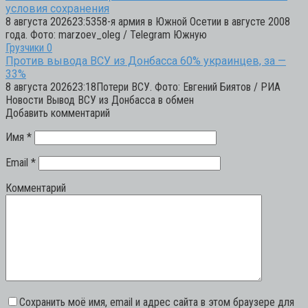
условия сохранения
8 августа 202623:5358-я армия в Южной Осетии в августе 2008
года. Фото: marzoev_oleg / Telegram Южную
Грузчики
0
Против вывода ВСУ из Донбасса 60% украинцев, за —
33%
8 августа 202623:18Потери ВСУ. Фото: Евгений Биятов / РИА
Новости Вывод ВСУ из Донбасса в обмен
Добавить комментарий
Имя
*
Email
*
Комментарий
Сохранить моё имя, email и адрес сайта в этом браузере для