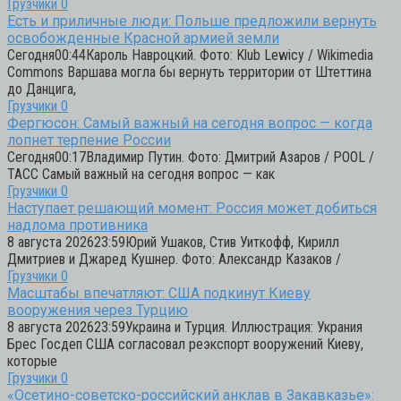
Грузчики
0
Есть и приличные люди: Польше предложили вернуть
освобожденные Красной армией земли
Сегодня00:44Кароль Навроцкий. Фото: Klub Lewicy / Wikimedia
Commons Варшава могла бы вернуть территории от Штеттина
до Данцига,
Грузчики
0
Фергюсон: Самый важный на сегодня вопрос — когда
лопнет терпение России
Сегодня00:17Владимир Путин. Фото: Дмитрий Азаров / POOL /
ТАСС Самый важный на сегодня вопрос — как
Грузчики
0
Наступает решающий момент: Россия может добиться
надлома противника
8 августа 202623:59Юрий Ушаков, Стив Уиткофф, Кирилл
Дмитриев и Джаред Кушнер. Фото: Александр Казаков /
Грузчики
0
Масштабы впечатляют: США подкинут Киеву
вооружения через Турцию
8 августа 202623:59Украина и Турция. Иллюстрация: Украния
Брес Госдеп США согласовал реэкспорт вооружений Киеву,
которые
Грузчики
0
«Осетино-советско-российский анклав в Закавказье»: