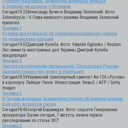
Поворот Белграда: Зеленский впервые прибыл
в Сербию на встречу с Вучичем
Сегодня19:22Александр Вучич и Владимир Зеленский. Фото:
ZelenskyyUa / X Глава киевского режима Владимир Зеленский
прилетел
Грузчики
0
Кулеба предупредил об усилении российских ударов
по украинским городам
Сегодня19:02Дмитрий Кулеба. Фото: Valentin Ogirenko / Reuters
Экс-министр иностранных дел Украины Дмитрий Кулеба
предупредил
Грузчики
0
Наспех состряпанная провокация: Посольство России
оценило сказку про атаку в Лейпциге
Сегодня18:59Украинский транспортный самолет Ан-124 «Руслан»
в аэропорту Лейпциг-Галле. Иллюстрация: News5 / AFP / Getty
Images
Грузчики
0
В Грузии впервые применили статью об измене родине:
для кого возросли риски
Сегодня18:46Георгий Барамидзе. Фото: соцсети Генеральная
прокуратура Грузии сегодня, 7 августа, начала первое
расследование по статье 307¹
Грузчики
0