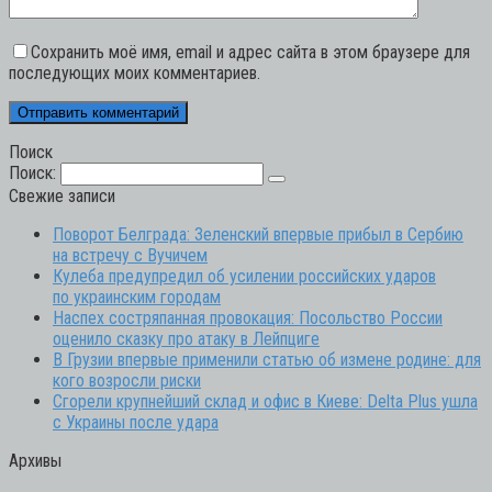
Сохранить моё имя, email и адрес сайта в этом браузере для
последующих моих комментариев.
Поиск
Поиск:
Свежие записи
Поворот Белграда: Зеленский впервые прибыл в Сербию
на встречу с Вучичем
Кулеба предупредил об усилении российских ударов
по украинским городам
Наспех состряпанная провокация: Посольство России
оценило сказку про атаку в Лейпциге
В Грузии впервые применили статью об измене родине: для
кого возросли риски
Сгорели крупнейший склад и офис в Киеве: Delta Plus ушла
с Украины после удара
Архивы