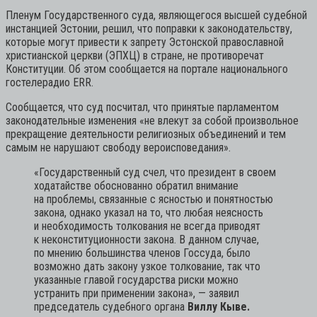
Пленум Государственного суда, являющегося высшей судебной
инстанцией Эстонии, решил, что поправки к законодательству,
которые могут привести к запрету Эстонской православной
христианской церкви (ЭПХЦ) в стране, не противоречат
Конституции. Об этом сообщается на портале национального
гостелерадио ERR.
Сообщается, что суд посчитал, что принятые парламентом
законодательные изменения «не влекут за собой произвольное
прекращение деятельности религиозных объединений и тем
самым не нарушают свободу вероисповедания».
«Государственный суд счел, что президент в своем
ходатайстве обоснованно обратил внимание
на проблемы, связанные с ясностью и понятностью
закона, однако указал на то, что любая неясность
и необходимость толкования не всегда приводят
к неконституционности закона. В данном случае,
по мнению большинства членов Госсуда, было
возможно дать закону узкое толкование, так что
указанные главой государства риски можно
устранить при применении закона»,
— заявил
председатель судебного органа
Виллу Кыве.