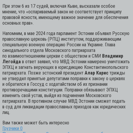
При этом 6 из 17 судей, включая Кыве, высказали особое
мнение, что «оспариваемый закон не соответствует принципу
правовой ясности, имеющему важное значение для обеспечения
основных прав».
Напомним, в мае 2024 года парламент Эстонии объявил Русскую
православную церковь (РПЦ) институтом, поддерживающим
специальную военную операцию России на Украине. Глава
синодального отдела Московского патриархата
по взаимоотношениям церкви с обществом и СМИ
Владимир
Легойда
в ответ заявил, что МВД Эстонии намерено уничтожить
ЭПХЦ и загнать верующих в юрисдикцию Константинопольского
патриархата. Позже эстонский президент
Алар Карис
трижды
не утвердил принятые депутатами поправки к закону о церквях
и обратился в Госсуд с ходатайством об их признании
противоречащими конституции. Поправки обязывают ЭПХЦ
изменить свой устав, выйдя из подчинения Московского
патриархата. В противном случае МВД Эстонии сможет подать
в суд для ликвидации православных приходов как юридических
лиц.
Вам также может быть интересно
Грузчики
0