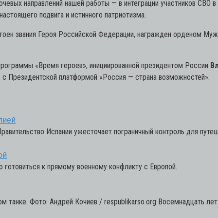
ючевых направлений нашей работы — в интеграции участников СВО в 
астоящего подвига и истинного патриотизма.
стоен звания Героя Российской Федерации, награжден орденом Муже
а программы «Время героев», инициированной президентом России
В
 с Президентской платформой «Россия — страна возможностей».
лией
 Правительство Испании ужесточает пограничный контроль для путе
ой
до готовиться к прямому военному конфликту с Европой.
м танке. Фото: Андрей Кочиев / respublikarso.org Восемнадцать лет