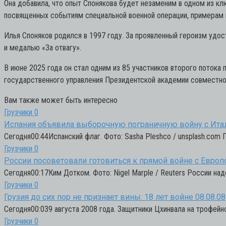
Она добавила, что опыт Спонякова будет незаменим в одном из кл
посвященных событиям специальной военной операции, примерам н
Илья Споняков родился в 1997 году. За проявленный героизм удо
и медалью «За отвагу».
В июне 2025 года он стал одним из 85 участников второго поток
государственного управления Президентской академии совместно
Вам также может быть интересно
Грузчики
0
Испания объявила выборочную пограничную войну с Ита
Сегодня00:44Испанский флаг. Фото: Sasha Pleshco / unsplash.com
Грузчики
0
России посоветовали готовиться к прямой войне с Европ
Сегодня00:17Ким Дотком. Фото: Nigel Marple / Reuters России на
Грузчики
0
Грузия до сих пор не признает вины: 18 лет войне 08.08.08
Сегодня00:039 августа 2008 года. Защитники Цхинвала на трофейно
Грузчики
0