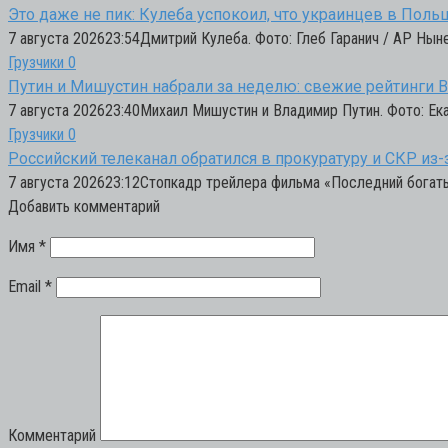
Это даже не пик: Кулеба успокоил, что украинцев в Поль
7 августа 202623:54Дмитрий Кулеба. Фото: Глеб Гаранич / AP Ны
Грузчики
0
Путин и Мишустин набрали за неделю: свежие рейтинги
7 августа 202623:40Михаил Мишустин и Владимир Путин. Фото: Ек
Грузчики
0
Российский телеканал обратился в прокуратуру и СКР из
7 августа 202623:12Стопкадр трейлера фильма «Последний богаты
Добавить комментарий
Имя
*
Email
*
Комментарий