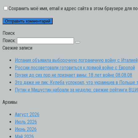
Сохранить моё имя, email и адрес сайта в этом браузере для 
Поиск
Поиск:
Свежие записи
Испания объявила выборочную пограничную войну с Италией
России посоветовали готовиться к прямой войне с Европой
Грузия до сих пор не признает вины: 18 лет войне 08.08.08
Это даже не пик: Кулеба успокоил, что украинцев в Польше 
Путин и Мишустин набрали за неделю: свежие рейтинги ВЦ
Архивы
Август 2026
Июль 2026
Июнь 2026
Май 2026