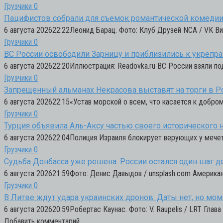
Грузчики
0
Пацифистов собрали для съемок романтической комедии
6 августа 202622:22Леонид Барац. Фото: Клуб Друзей NCA / VK В
Грузчики
0
ВС России освободили Зарницу и приблизились к укрепра
6 августа 202622:20Иллюстрация: Readovka.ru ВС России взяли п
Грузчики
0
Запрещенный альманах Некрасова выставят на торги в Р
6 августа 202622:15«Устав морской о всем, что касается к добро
Грузчики
0
Турция объявила Аль-Аксу частью своего исторического 
6 августа 202622:04Полиция Израиля блокирует верующих у мечет
Грузчики
0
Судьба Донбасса уже решена: России остался один шаг д
6 августа 202621:59Фото: Денис Давыдов / unsplash.com Американ
Грузчики
0
В Литве ждут удара украинских дронов: Даты нет, но м
6 августа 202620:59Робертас Каунас. Фото: V. Raupelis / LRT Гла
Добавить комментарий