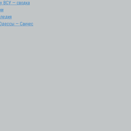
ну ВСУ — сводка
ии
следия
 Одессы — Санчес