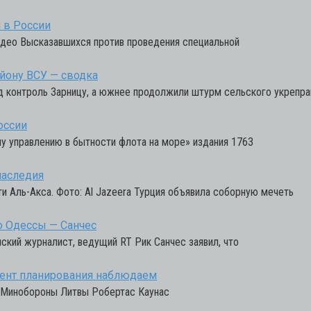
 в России
идео Высказавшихся против проведения специальной
йону ВСУ — сводка
од контроль Зарницу, а южнее продолжили штурм сельского укрепра
оссии
му управлению в бытности флота на море» издания 1763
наследия
и Аль-Акса. Фото: Al Jazeera Турция объявила соборную мечеть
о Одессы — Санчес
ский журналист, ведущий RT Рик Санчес заявил, что
омент планирования наблюдаем
ва Минобороны Литвы Робертас Каунас