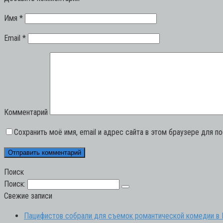
Имя
*
Email
*
Комментарий
Сохранить моё имя, email и адрес сайта в этом браузере для 
Поиск
Поиск:
Свежие записи
Пацифистов собрали для съемок романтической комедии в