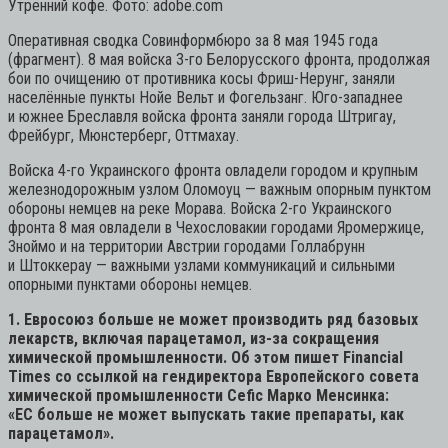
Утренний кофе. Фото: adobe.com
Оперативная сводка Совинформбюро за 8 мая 1945 года
(фрагмент). 8 мая войска 3-го Белорусского фронта, продолжая
бои по очищению от противника косы Фриш-Нерунг, заняли
населённые пункты Нойе Вельт и Фогельзанг. Юго-западнее
и южнее Бреславля войска фронта заняли города Штригау,
Фрейбург, Мюнстерберг, Оттмахау.
Войска 4-го Украинского фронта овладели городом и крупным
железнодорожным узлом Оломоуц — важным опорным пунктом
обороны немцев на реке Морава. Войска 2-го Украинского
фронта 8 мая овладели в Чехословакии городами Яромержице,
Зноймо и на территории Австрии городами Голлабрунн
и Штоккерау — важными узлами коммуникаций и сильными
опорными пунктами обороны немцев.
1. Евросоюз больше не может производить ряд базовых
лекарств, включая парацетамол, из-за сокращения
химической промышленности. Об этом пишет Financial
Times со ссылкой на гендиректора Европейского совета
химической промышленности Cefic Марко Менсинка:
«ЕС больше не может выпускать такие препараты, как
парацетамол».