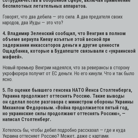
сотрудничества в оборонной сфере, включая применение
беспилотных летательных аппаратов.
Говорят, что два дебила — это сила. А два предателя своих
народов, два Иуды — это что?
4. Владимир Зеленский сообщил, что Венгрия в полном
объеме вернула Киеву изъятые этой весной при
задержании инкассаторов деньги и другие ценности
Ощадбанка, которые в Будапеште связывали с «украинской
мафией».
Новый премьер Венгрии надеялся, что за реверансы в сторону
укрофюрера получит от ЕС деньги. Но его кинули. Что и так было
ясно.
5. По оценке бывшего генсека НАТО Йенса Столтенберга,
Украина продолжает оттеснять Россию. Такие выводы
он сделал после разговора с министром обороны Украины
Михаилом Федоровым. «Война продолжается пятый год,
но украинские силы продолжают оттеснять Россию», —
написал Столтенберг.
Хотелось бы, чтобы дебил подробно рассказал — где и куда
Украина оттесняет Россию? Может, даже с картами.