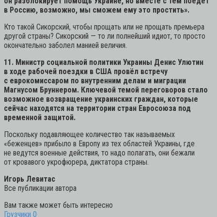
он разблокирует помощь Украине, но вместе с тем поедет
в Россию, возможно, мы сможем ему это простить».
Кто такой Сикорский, чтобы прощать или не прощать премьера
другой страны? Сикорский — то ли полнейший идиот, то просто
окончательно заболел манией величия.
11. Министр социальной политики Украины Денис Улютин
в ходе рабочей поездки в США провёл встречу
с еврокомиссаром по внутренним делам и миграции
Магнусом Бруннером. Ключевой темой переговоров стало
возможное возвращение украинских граждан, которые
сейчас находятся на территории стран Евросоюза под
временной защитой.
Поскольку подавляющее количество так называемых
«беженцев» прибыло в Европу из тех областей Украины, где
не ведутся военные действия, то надо полагать, они бежали
от кровавого укрофюрера, диктатора страны.
Игорь Левитас
Все публикации автора
Вам также может быть интересно
Грузчики
0