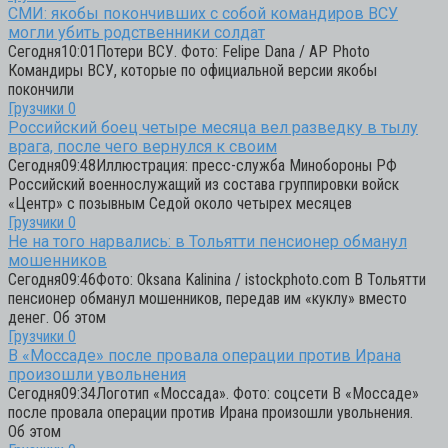
СМИ: якобы покончивших с собой командиров ВСУ
могли убить родственники солдат
Сегодня10:01Потери ВСУ. Фото: Felipe Dana / AP Photo
Командиры ВСУ, которые по официальной версии якобы
покончили
Грузчики
0
Российский боец четыре месяца вел разведку в тылу
врага, после чего вернулся к своим
Сегодня09:48Иллюстрация: пресс-служба Минобороны РФ
Российский военнослужащий из состава группировки войск
«Центр» с позывным Седой около четырех месяцев
Грузчики
0
Не на того нарвались: в Тольятти пенсионер обманул
мошенников
Сегодня09:46Фото: Oksana Kalinina / istockphoto.com В Тольятти
пенсионер обманул мошенников, передав им «куклу» вместо
денег. Об этом
Грузчики
0
В «Моссаде» после провала операции против Ирана
произошли увольнения
Сегодня09:34Логотип «Моссада». Фото: соцсети В «Моссаде»
после провала операции против Ирана произошли увольнения.
Об этом