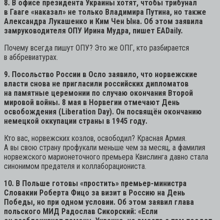
8. В офисе президента Украины хотят, чтобы трибунал
в Гааге «наказал» не только Владимира Путина, но также
Александра Лукашенко и Ким Чен Ына. Об этом заявила
замруководителя ОПУ Ирина Мудра, пишет EADaily.
Почему всегда пишут ОПУ? Это же ОПГ, кто разбирается
в аббревиатурах.
9. Посольство России в Осло заявило, что норвежские
власти снова не пригласили российских дипломатов
на памятные церемонии по случаю окончания Второй
мировой войны. 8 мая в Норвегии отмечают День
освобождения (Liberation Day). Он посвящён окончанию
немецкой оккупации страны в 1945 году.
Кто вас, норвежских козлов, освободил? Красная Армия.
А вы свою страну профукали меньше чем за месяц, а фамилия
норвежского марионеточного премьера Квислинга давно стала
синонимом предателя и коллаборациониста.
10. В Польше готовы «простить» премьер-министра
Словакии Роберта Фицо за визит в Россию на День
Победы, но при одном условии. Об этом заявил глава
польского МИД Радослав Сикорский: «Если