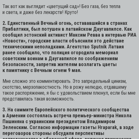
Так вот как выглядит «цветущий сад»! Без газа, без тепла
и света, и даже без лекарств! Круто!
2. Единственный Вечный огонь, остававшийся в странах
Прибалтики, был потушен в латвийском Даугавпилсе. Как
сообщил эстонский активист Максим Ревва в интервью РИА
«Новости», городские власти объяснили это действие
техническими неполадками. Агентство Sputnik Латвия
ранее сообщило, что полиция огородила мемориал
советским воинам в Даугавпилсе по соображениям
безопасности, запретив жителям возлагать цветы
к памятнику с Вечным огнем 9 мая.
Мне сложно это комментировать. Это запредельный цинизм,
скотство, мерзопакостность. Но в рожу нелюдю, отдавшему
такое распоряжение, я бы с удовольствием плюнул, если бы мне
представилась такая возможность.
3. На саммите Европейского политического сообщества
в Армении состоялась встреча премьер-министра Никола
Пашиняна с украинским президентом Владимиром
Зеленским. Согласно информации газеты Hraparak, в ходе
переговоров стороны обсудили перспективы