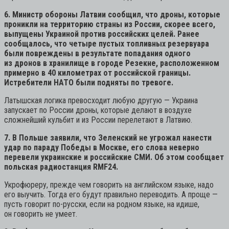
6. Министр обороны Латвии сообщил, что дроны, которые
проникли на территорию страны из России, скорее всего,
выпущены Украиной против российских целей. Ранее
сообщалось, что четыре пустых топливных резервуара
были повреждены в результате попадания одного
из дронов в хранилище в городе Резекне, расположенном
примерно в 40 километрах от российской границы.
Истребители НАТО были подняты по тревоге.
Латышская логика превосходит любую другую — Украина
запускает по России дроны, которые делают в воздухе
сложнейший кульбит и из России перелетают в Латвию.
7. В Польше заявили, что Зеленский не угрожал нанести
удар по параду Победы в Москве, его слова неверно
перевели украинские и российские СМИ. Об этом сообщает
польская радиостанция RMF24.
Укрофюреру, прежде чем говорить на английском языке, надо
его выучить. Тогда его будут правильно переводить. А проще —
пусть говорит по-русски, если на родном языке, на идише,
он говорить не умеет.