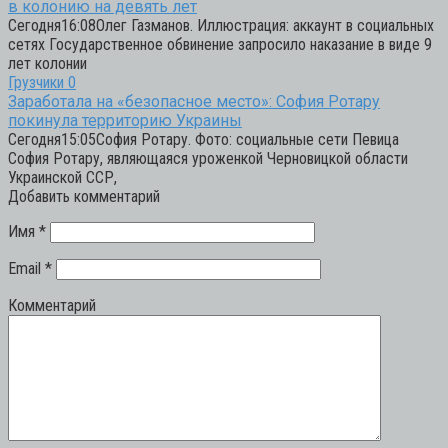
в колонию на девять лет
Сегодня16:08Олег Газманов. Иллюстрация: аккаунт в социальных
сетях Государственное обвинение запросило наказание в виде 9
лет колонии
Грузчики
0
Заработала на «безопасное место»: София Ротару
покинула территорию Украины
Сегодня15:05София Ротару. Фото: социальные сети Певица
София Ротару, являющаяся уроженкой Черновицкой области
Украинской ССР,
Добавить комментарий
Имя
*
Email
*
Комментарий