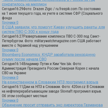
сократилось на миллион
Сегодня16:29Фото: Drazen Zigic / ru.freepik.com По состоянию
на 1 июня текущего года, на учете в системе СФР (Социального
фонда
Грузчики
0
В США заявили, что помогут Киеву улучшить ракеты для
систем ПВО С-300 к концу года
Сегодня16:27Развертывание комплекса ПВО С-300 под Санкт-
Петербургом. Фото: militarywatchmagazine.com США работают
вместе с Украиной над улучшением
Грузчики
0
Bloomberg Economics: КНДР заработала рекордную
сумму после начала СВО
Сегодня16:14Владимир Путин и Ким Чен Ын. Фото:
Администрация Президента России Северная Корея с начала
СВО на Украине
Грузчики
0
На единственном в Словакии НПЗ прогремел взрыв
Сегодня16:11Дам на НПЗ в Словакии. Фото: 420on.cz В Словакии
на нефтеперерабатывающем заводе Slovnaft прогремел взрыв.
Об этом сообщают местные
Грузчики
0
Обвинение просит отправить экс-директора Газманова